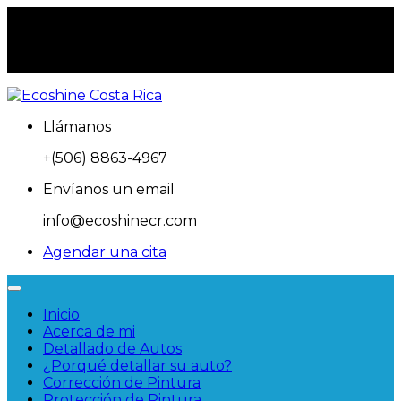
Nuestro Horario: Lun – Sab 8:00am – 5pm
Llámanos
+(506) 8863-4967
Envíanos un email
info@ecoshinecr.com
Agendar una cita
Inicio
Acerca de mi
Detallado de Autos
¿Porqué detallar su auto?
Corrección de Pintura
Protección de Pintura