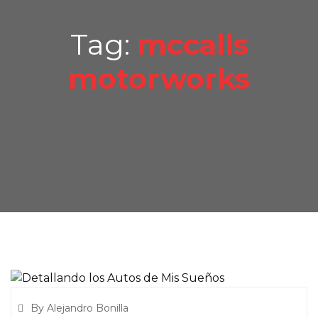
Tag:
mccalls
motorworks
By Alejandro Bonilla