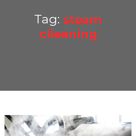
Tag:
steam
clieaning